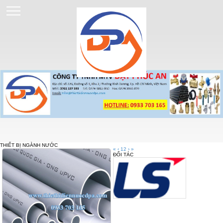
THIẾT BỊ NGÀNH NƯỚC
«
‹
1
2
›
»
ĐỐI TÁC