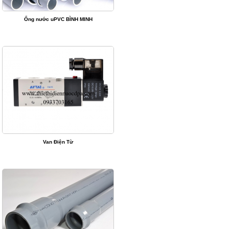
Ống nước uPVC BÌNH MINH
Van Điện Từ