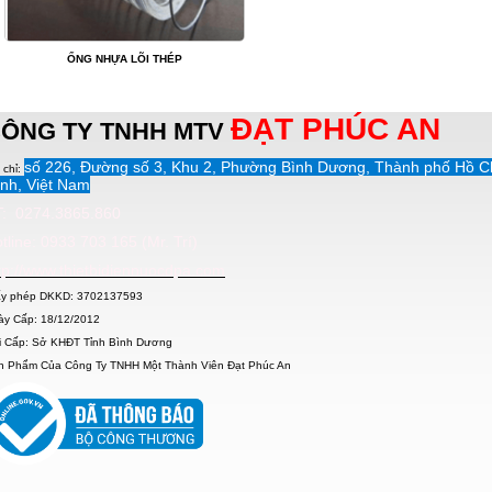
ỐNG NHỰA LÕI THÉP
ĐẠT PHÚC AN
ÔNG TY TNHH MTV
số 226, Đường số 3, Khu 2, Phường Bình Dương, Thành phố Hồ C
 chỉ:
nh, Việt Nam
: 0274.3865.860
tline: 0933 703 165 (Mr. Trí)
tp://www.thietbidiennuocdpa.com
ấy phép DKKD: 3702137593
ày Cấp: 18/12/2012
i Cấp: Sở KHĐT Tỉnh Bình Dương
n Phẩm Của Công Ty TNHH Một Thành Viên Đạt Phúc An