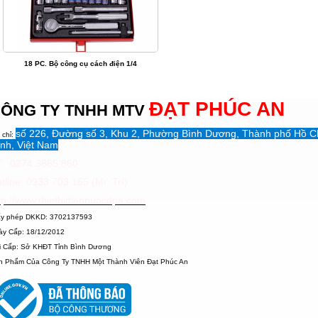
18 PC. Bộ công cụ cách điện 1/4
ĐẠT PHÚC AN
ÔNG TY TNHH MTV
số 226, Đường số 3, Khu 2, Phường Bình Dương, Thành phố Hồ C
 chỉ:
nh, Việt Nam
: 0274.3865.860
tline: 0933 703 165 (Mr. Trí)
tp://www.thietbidiennuocdpa.com
ấy phép DKKD: 3702137593
ày Cấp: 18/12/2012
i Cấp: Sở KHĐT Tỉnh Bình Dương
n Phẩm Của Công Ty TNHH Một Thành Viên Đạt Phúc An