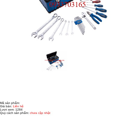
42 PC. BỘ CỜ LÊ Ổ CẮM 1/2
Mã sản phẩm:
Giá bán:
Liên hệ
Lượt xem:
1284
Quy cách sản phẩm:
chưa cập nhật