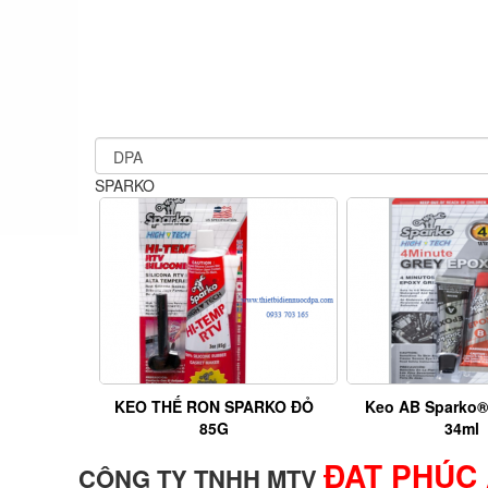
SPARKO
KEO THẾ RON SPARKO ĐỎ
Keo AB Sparko®
85G
34ml
ĐẠT PHÚC
CÔNG TY TNHH MTV