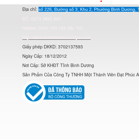
Địa chỉ:
số 226, Đường số 3, Khu 2, Phường Bình Dương, 
ĐT: 0274.3865.860
Hotline: 0933 703 165 (Mr. Trí)
http://www.thietbidiennuocdpa.com
Giấy phép DKKD: 3702137593
Ngày Cấp: 18/12/2012
Nơi Cấp: Sở KHĐT Tỉnh Bình Dương
Sản Phẩm Của Công Ty TNHH Một Thành Viên Đạt Phúc 