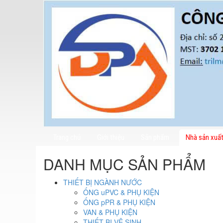
Trang chủ
Giới thiệu
Sản phẩm
Nhà sản xuấ
DANH MỤC SẢN PHẨM
THIẾT BỊ NGÀNH NƯỚC
ỐNG uPVC & PHỤ KIỆN
ỐNG pPR & PHỤ KIỆN
VAN & PHỤ KIỆN
THIẾT BỊ VÊ SINH