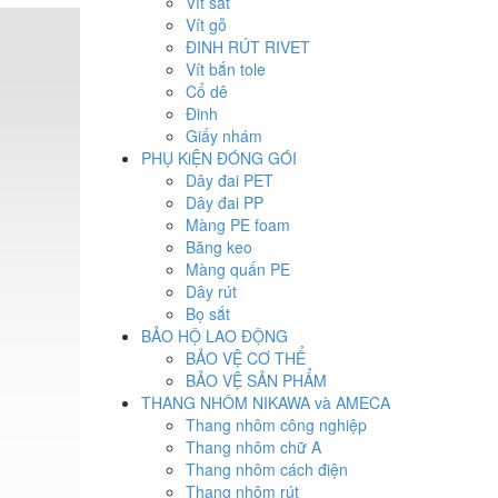
Vít sắt
Vít gỗ
ĐINH RÚT RIVET
Vít bắn tole
Cổ dê
Đinh
Giấy nhám
PHỤ KiỆN ĐÓNG GÓI
Dây đai PET
Dây đai PP
Màng PE foam
Băng keo
Màng quấn PE
Dây rút
Bọ sắt
BẢO HỘ LAO ĐỘNG
BẢO VỆ CƠ THỂ
BẢO VỆ SẢN PHẨM
THANG NHÔM NIKAWA và AMECA
Thang nhôm công nghiệp
Thang nhôm chữ A
Thang nhôm cách điện
Thang nhôm rút