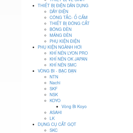
THIẾT BỊ ĐiỆN DÂN DỤNG
DÂY ĐIỆN
CÔNG TẮC- Ổ CẮM
THIẾT BỊ ĐÓNG CẮT
BÓNG ĐÈN
MÁNG ĐÈN
PHỤ KIỆN ĐIỆN
PHỤ KIỆN NGÀNH HƠI
KHÍ NÉN LYON PRO
KHÍ NÉN OK JAPAN
KHÍ NÉN SMC
VÒNG BI - BẠC ĐẠN
NTN
Nachi
SKF
NSK
KOYO
Vòng Bi Koyo
ASAHI
LK
DỤNG CỤ CẮT GỌT
SKC