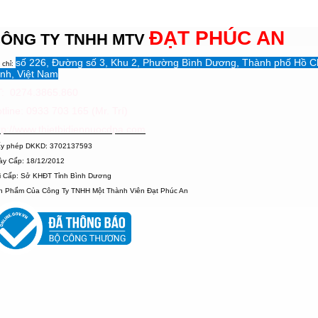
ĐẠT PHÚC AN
ÔNG TY TNHH MTV
số 226, Đường số 3, Khu 2, Phường Bình Dương, Thành phố Hồ C
 chỉ:
nh, Việt Nam
: 0274.3865.860
tline: 0933 703 165 (Mr. Trí)
tp://www.thietbidiennuocdpa.com
ấy phép DKKD: 3702137593
ày Cấp: 18/12/2012
i Cấp: Sở KHĐT Tỉnh Bình Dương
n Phẩm Của Công Ty TNHH Một Thành Viên Đạt Phúc An