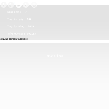
Đang online
: 7
Truy cập ngày
: 167
Truy cập tháng
: 1649
Tổng truy cập
: 602153
 chúng tôi trên facebook