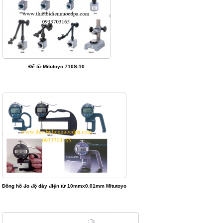
Đế từ Mitutoyo 710S-10
Đồng hồ đo độ dày điện tử 10mmx0.01mm Mitutoyo