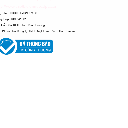
tp://www.thietbidiennuocdpa.com
ấy phép DKKD: 3702137593
ày Cấp: 18/12/2012
i Cấp: Sở KHĐT Tỉnh Bình Dương
n Phẩm Của Công Ty TNHH Một Thành Viên Đạt Phúc An