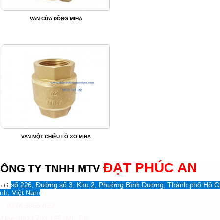
VAN CỬA ĐỒNG MIHA
VAN MỘT CHIỀU LÒ XO MIHA
ĐẠT PHÚC AN
ÔNG TY TNHH MTV
số 226, Đường số 3, Khu 2, Phường Bình Dương, Thành phố Hồ C
 chỉ:
nh, Việt Nam
: 0274.3865.860
tline: 0933 703 165 (Mr. Trí)