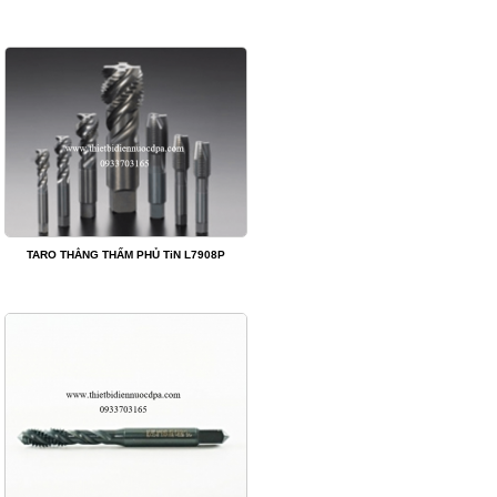
TARO THẲNG THẤM PHỦ TiN L7908P