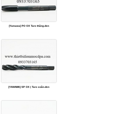
[Yamawa] PO OX Taro thẳng-đen
[YAMAWA] SP OX | Taro xoắn-đen