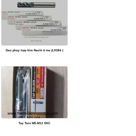
Dao phay hợp kim Nachi 4 me (L9384 )
Tay Taro M5-M12 SKC