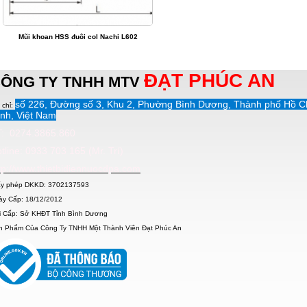
Mũi khoan HSS đuôi col Nachi L602
ĐẠT PHÚC AN
ÔNG TY TNHH MTV
số 226, Đường số 3, Khu 2, Phường Bình Dương, Thành phố Hồ C
 chỉ:
nh, Việt Nam
: 0274.3865.860
tline: 0933 703 165 (Mr. Trí)
tp://www.thietbidiennuocdpa.com
ấy phép DKKD: 3702137593
ày Cấp: 18/12/2012
i Cấp: Sở KHĐT Tỉnh Bình Dương
n Phẩm Của Công Ty TNHH Một Thành Viên Đạt Phúc An