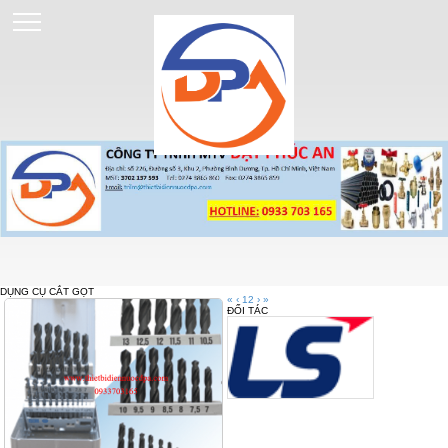
DỤNG CỤ CẮT GỌT
«
‹
1
2
›
»
ĐỐI TÁC