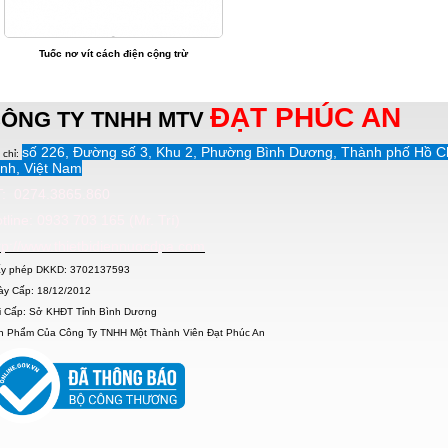
Tuốc nơ vít cách điện cộng trừ
ĐẠT PHÚC AN
ÔNG TY TNHH MTV
số 226, Đường số 3, Khu 2, Phường Bình Dương, Thành phố Hồ C
 chỉ:
nh, Việt Nam
: 0274.3865.860
tline: 0933 703 165 (Mr. Trí)
tp://www.thietbidiennuocdpa.com
ấy phép DKKD: 3702137593
ày Cấp: 18/12/2012
i Cấp: Sở KHĐT Tỉnh Bình Dương
n Phẩm Của Công Ty TNHH Một Thành Viên Đạt Phúc An