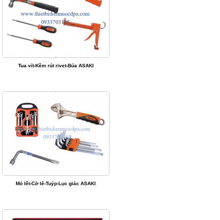
Tua vít-Kềm rút rivet-Búa ASAKI
Mỏ lết-Cờ lê-Tuýp-Lục giác ASAKI