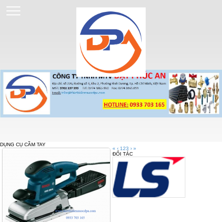
DỤNG CỤ CẦM TAY
«
‹
1
2
3
›
»
ĐỐI TÁC