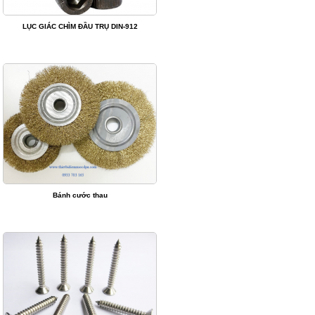
LỤC GIÁC CHÌM ĐẦU TRỤ DIN-912
Bánh cước thau