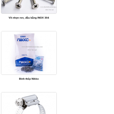
Vít nhọn ren, đầu bằng INOX 304
Đinh thép Nikko