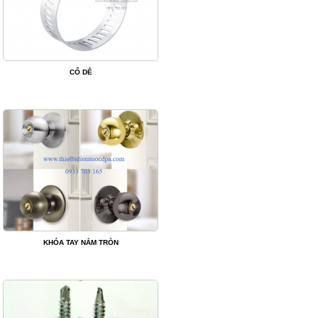
CỔ DÊ
KHÓA TAY NẮM TRÒN