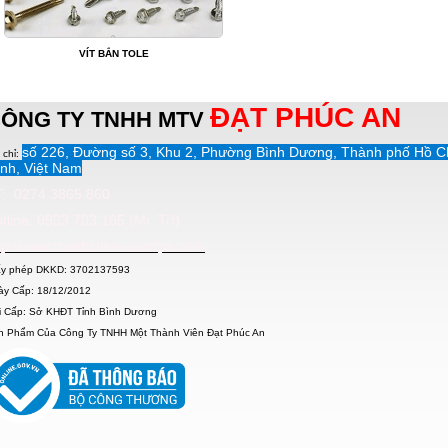
VÍT BẮN TOLE
ĐẠT PHÚC AN
ÔNG TY TNHH MTV
số 226, Đường số 3, Khu 2, Phường Bình Dương, Thành phố Hồ C
 chỉ:
nh, Việt Nam
: 0274.3865.860
tline: 0933 703 165 (Mr. Trí)
tp://www.thietbidiennuocdpa.com
ấy phép DKKD: 3702137593
ày Cấp: 18/12/2012
i Cấp: Sở KHĐT Tỉnh Bình Dương
n Phẩm Của Công Ty TNHH Một Thành Viên Đạt Phúc An