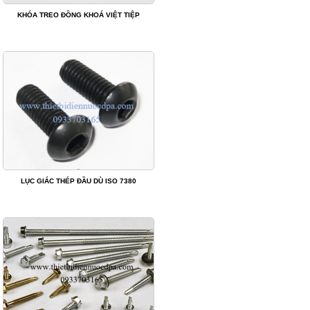
KHÓA TREO ĐỒNG KHOÁ VIỆT TIỆP
LỤC GIÁC THÉP ĐẦU DÙ ISO 7380