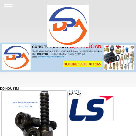
ĐỒ NGŨ KIM
«
‹
1
2
›
»
ĐỐI TÁC