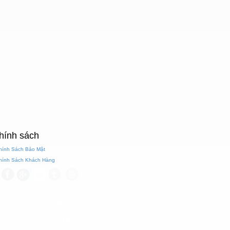
hính sách
Chính Sách Bảo Mật
Chính Sách Khách Hàng
Đang online
: 2
Truy cập ngày
: 86
Truy cập tháng
: 2126