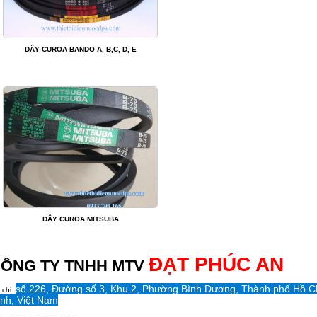
DÂY CUROA BANDO A, B,C, D, E
DÂY CUROA MITSUBA
ĐẠT PHÚC AN
ÔNG TY TNHH MTV
số 226, Đường số 3, Khu 2, Phường Bình Dương, Thành phố Hồ C
 chỉ:
nh, Việt Nam