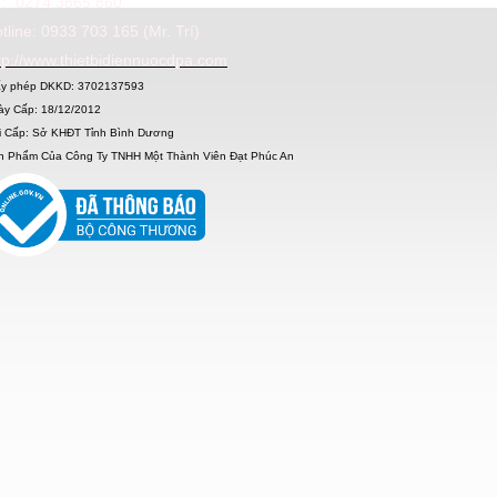
: 0274.3865.860
tline: 0933 703 165 (Mr. Trí)
tp://www.thietbidiennuocdpa.com
ấy phép DKKD: 3702137593
ày Cấp: 18/12/2012
i Cấp: Sở KHĐT Tỉnh Bình Dương
n Phẩm Của Công Ty TNHH Một Thành Viên Đạt Phúc An