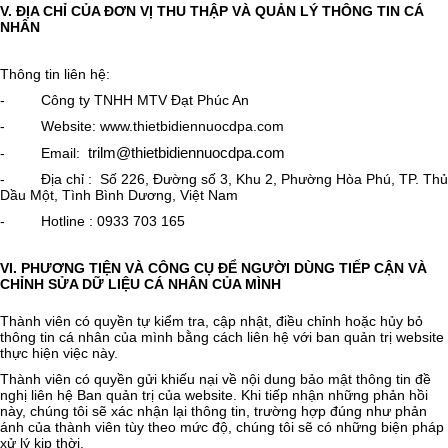
V. ĐỊA CHỈ CỦA ĐƠN VỊ THU THẬP VÀ QUẢN LÝ THÔNG TIN CÁ
NHÂN
Thông tin liên hệ:
-
Công ty TNHH MTV Đạt Phúc An
- Website: www.thietbidiennuocdpa.com
trilm@thietbidiennuocdpa.com
- Email:
- Địa chỉ : Số 226, Đường số 3, Khu 2, Phường Hòa Phú, TP. Thủ
Dầu Một, Tình Bình Dương, Việt Nam
- Hotline : 0933 703 165
VI. PHƯƠNG TIỆN VÀ CÔNG CỤ ĐỂ NGƯỜI DÙNG TIẾP CẬN VÀ
CHỈNH SỬA DỮ LIỆU CÁ NHÂN CỦA MÌNH
Thành viên có quyền tự kiểm tra, cập nhật, điều chỉnh hoặc hủy bỏ
thông tin cá nhân của mình bằng cách liên hệ với ban quản trị website
thực hiện việc này.
Thành viên có quyền gửi khiếu nại về nội dung bảo mật thông tin đề
nghị liên hệ Ban quản trị của website. Khi tiếp nhận những phản hồi
này, chúng tôi sẽ xác nhận lại thông tin, trường hợp đúng như phản
ánh của thành viên tùy theo mức độ, chúng tôi sẽ có những biện pháp
xử lý kịp thời.