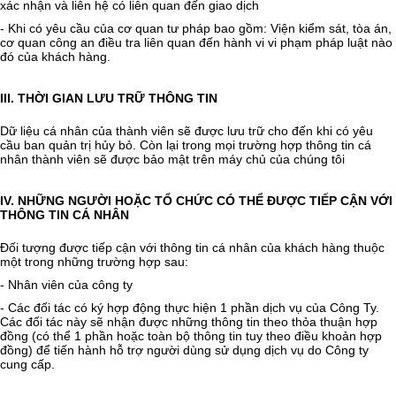
xác nhận và liên hệ có liên quan đến giao dịch
- Khi có yêu cầu của cơ quan tư pháp bao gồm: Viện kiểm sát, tòa án,
cơ quan công an điều tra liên quan đến hành vi vi phạm pháp luật nào
đó của khách hàng.
III. THỜI GIAN LƯU TRỮ THÔNG TIN
Dữ liệu cá nhân của thành viên sẽ được lưu trữ cho đến khi có yêu
cầu ban quản trị hủy bỏ. Còn lại trong mọi trường hợp thông tin cá
nhân thành viên sẽ được bảo mật trên máy chủ của chúng tôi
IV. NHỮNG NGƯỜI HOẶC TỔ CHỨC CÓ THỂ ĐƯỢC TIẾP CẬN VỚI
THÔNG TIN CÁ NHÂN
Đối tượng được tiếp cận với thông tin cá nhân của khách hàng thuộc
một trong những trường hợp sau:
- Nhân viên của công ty
- Các đối tác có ký hợp động thực hiện 1 phần dịch vụ của Công Ty.
Các đối tác này sẽ nhận được những thông tin theo thỏa thuận hợp
đồng (có thể 1 phần hoặc toàn bộ thông tin tuy theo điều khoản hợp
đồng) để tiến hành hỗ trợ người dùng sử dụng dịch vụ do Công ty
cung cấp.