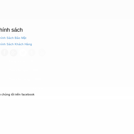
hính sách
Chính Sách Bảo Mật
Chính Sách Khách Hàng
Đang online
: 3
Truy cập ngày
: 193
Truy cập tháng
: 2006
Tổng truy cập
: 602510
 chúng tôi trên facebook