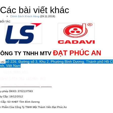
Các bài viết khác
Chính Sách Khách Hàng
(29.11.2019)
ĐỐI TÁC
ĐẠT PHÚC AN
ÔNG TY TNHH MTV
số 226, Đường số 3, Khu 2, Phường Bình Dương, Thành phố Hồ C
 chỉ:
nh, Việt Nam
: 0274.3865.860
tline: 0933 703 165 (Mr. Trí)
tp://www.thietbidiennuocdpa.com
ấy phép DKKD: 3702137593
ày Cấp: 18/12/2012
i Cấp: Sở KHĐT Tỉnh Bình Dương
n Phẩm Của Công Ty TNHH Một Thành Viên Đạt Phúc An