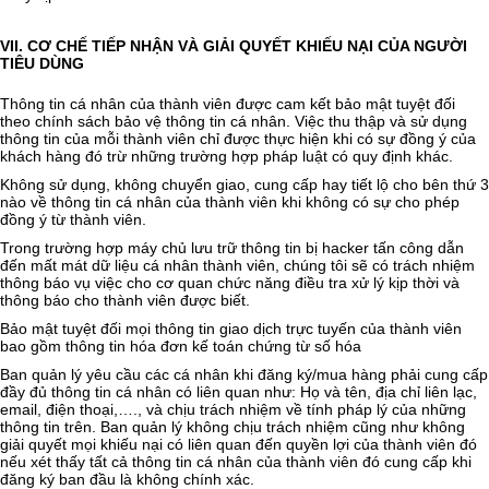
VII. CƠ CHẾ TIẾP NHẬN VÀ GIẢI QUYẾT KHIẾU NẠI CỦA NGƯỜI
TIÊU DÙNG
Thông tin cá nhân của thành viên được cam kết bảo mật tuyệt đối
theo chính sách bảo vệ thông tin cá nhân. Việc thu thập và sử dụng
thông tin của mỗi thành viên chỉ được thực hiện khi có sự đồng ý của
khách hàng đó trừ những trường hợp pháp luật có quy định khác.
Không sử dụng, không chuyển giao, cung cấp hay tiết lộ cho bên thứ 3
nào về thông tin cá nhân của thành viên khi không có sự cho phép
đồng ý từ thành viên.
Trong trường hợp máy chủ lưu trữ thông tin bị hacker tấn công dẫn
đến mất mát dữ liệu cá nhân thành viên, chúng tôi sẽ có trách nhiệm
thông báo vụ việc cho cơ quan chức năng điều tra xử lý kịp thời và
thông báo cho thành viên được biết.
Bảo mật tuyệt đối mọi thông tin giao dịch trực tuyến của thành viên
bao gồm thông tin hóa đơn kế toán chứng từ số hóa
Ban quản lý yêu cầu các cá nhân khi đăng ký/mua hàng phải cung cấp
đầy đủ thông tin cá nhân có liên quan như: Họ và tên, địa chỉ liên lạc,
email, điện thoại,…., và chịu trách nhiệm về tính pháp lý của những
thông tin trên. Ban quản lý không chịu trách nhiệm cũng như không
giải quyết mọi khiếu nại có liên quan đến quyền lợi của thành viên đó
nếu xét thấy tất cả thông tin cá nhân của thành viên đó cung cấp khi
đăng ký ban đầu là không chính xác.