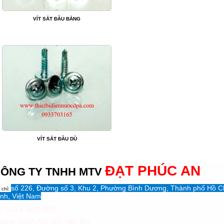
VÍT SẮT ĐẦU BẰNG
VÍT SẮT ĐẦU DÙ
ĐẠT PHÚC AN
ÔNG TY TNHH MTV
số 226, Đường số 3, Khu 2, Phường Bình Dương, Thành phố Hồ C
 chỉ:
nh, Việt Nam
: 0274.3865.860
tline: 0933 703 165 (Mr. Trí)