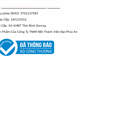
tp://www.thietbidiennuocdpa.com
ấy phép DKKD: 3702137593
ày Cấp: 18/12/2012
i Cấp: Sở KHĐT Tỉnh Bình Dương
n Phẩm Của Công Ty TNHH Một Thành Viên Đạt Phúc An