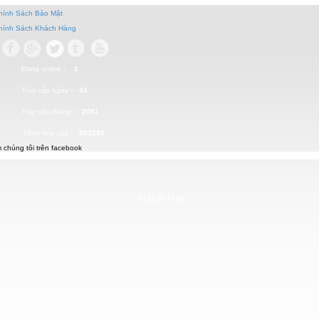
Chính Sách Bảo Mật
Chính Sách Khách Hàng
Đang online
: 1
Truy cập ngày
: 41
Truy cập tháng
: 2081
Tổng truy cập
: 602585
 chúng tôi trên facebook