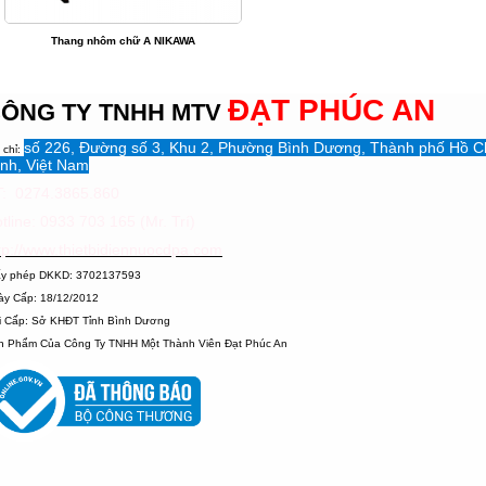
Thang nhôm chữ A NIKAWA
ĐẠT PHÚC AN
ÔNG TY TNHH MTV
số 226, Đường số 3, Khu 2, Phường Bình Dương, Thành phố Hồ C
 chỉ:
nh, Việt Nam
: 0274.3865.860
tline: 0933 703 165 (Mr. Trí)
tp://www.thietbidiennuocdpa.com
ấy phép DKKD: 3702137593
ày Cấp: 18/12/2012
i Cấp: Sở KHĐT Tỉnh Bình Dương
n Phẩm Của Công Ty TNHH Một Thành Viên Đạt Phúc An