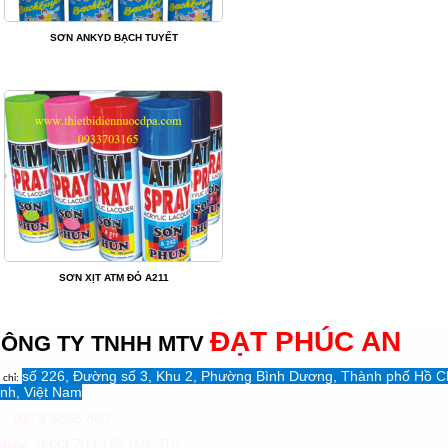
SƠN ANKYD BẠCH TUYẾT
SƠN XỊT ATM ĐỎ A211
ĐẠT PHÚC AN
ÔNG TY TNHH MTV
số 226, Đường số 3, Khu 2, Phường Bình Dương, Thành phố Hồ C
 chỉ:
nh, Việt Nam
: 0274.3865.860
tline: 0933 703 165 (Mr. Trí)