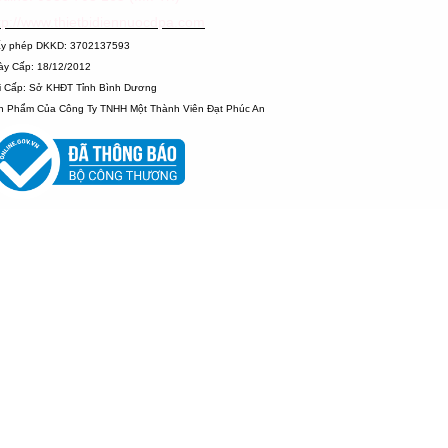
tp://www.thietbidiennuocdpa.com
ấy phép DKKD: 3702137593
ày Cấp: 18/12/2012
i Cấp: Sở KHĐT Tỉnh Bình Dương
n Phẩm Của Công Ty TNHH Một Thành Viên Đạt Phúc An