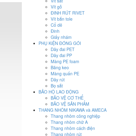
Vít sắt
Vít gỗ
ĐINH RÚT RIVET
Vít bắn tole
Cổ dê
Đinh
Giấy nhám
PHỤ KiỆN ĐÓNG GÓI
Dây đai PET
Dây đai PP
Màng PE foam
Băng keo
Màng quấn PE
Dây rút
Bọ sắt
BẢO HỘ LAO ĐỘNG
BẢO VỆ CƠ THỂ
BẢO VỆ SẢN PHẨM
THANG NHÔM NIKAWA và AMECA
Thang nhôm công nghiệp
Thang nhôm chữ A
Thang nhôm cách điện
Thang nhôm rút