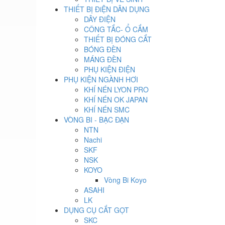
THIẾT BỊ ĐiỆN DÂN DỤNG
DÂY ĐIỆN
CÔNG TẮC- Ổ CẮM
THIẾT BỊ ĐÓNG CẮT
BÓNG ĐÈN
MÁNG ĐÈN
PHỤ KIỆN ĐIỆN
PHỤ KIỆN NGÀNH HƠI
KHÍ NÉN LYON PRO
KHÍ NÉN OK JAPAN
KHÍ NÉN SMC
VÒNG BI - BẠC ĐẠN
NTN
Nachi
SKF
NSK
KOYO
Vòng Bi Koyo
ASAHI
LK
DỤNG CỤ CẮT GỌT
SKC