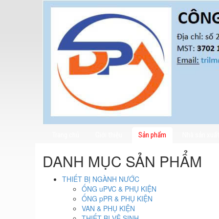
Trang chủ
Giới thiệu
Sản phẩm
Nhà sản xuấ
DANH MỤC SẢN PHẨM
THIẾT BỊ NGÀNH NƯỚC
ỐNG uPVC & PHỤ KIỆN
ỐNG pPR & PHỤ KIỆN
VAN & PHỤ KIỆN
THIẾT BỊ VÊ SINH