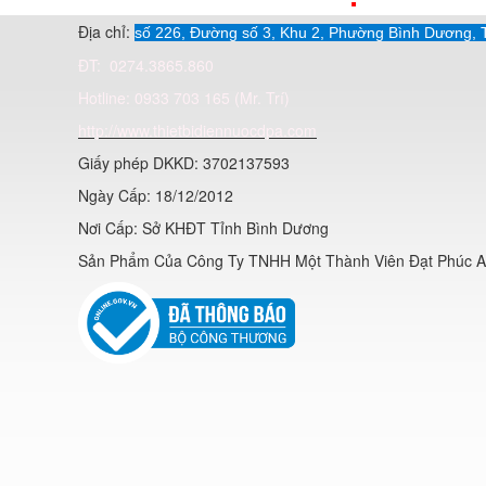
Địa chỉ:
số 226, Đường số 3, Khu 2, Phường Bình Dương, 
ĐT: 0274.3865.860
Hotline: 0933 703 165 (Mr. Trí)
http://www.thietbidiennuocdpa.com
Giấy phép DKKD: 3702137593
Ngày Cấp: 18/12/2012
Nơi Cấp: Sở KHĐT Tỉnh Bình Dương
Sản Phẩm Của Công Ty TNHH Một Thành Viên Đạt Phúc 