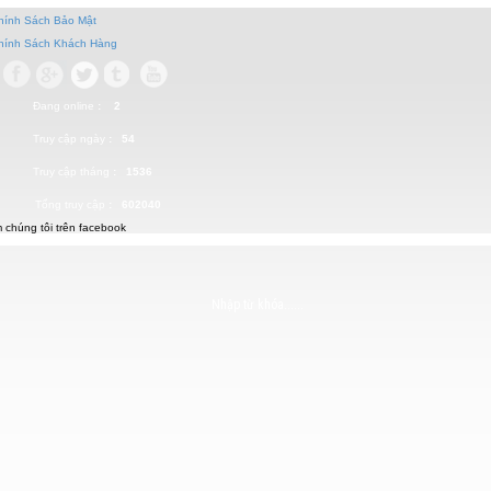
Chính Sách Bảo Mật
Chính Sách Khách Hàng
Đang online
: 2
Truy cập ngày
: 54
Truy cập tháng
: 1536
Tổng truy cập
: 602040
 chúng tôi trên facebook