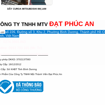
DÂY CUROA MITSUBOSHI 8M,14M
ĐẠT PHÚC AN
ÔNG TY TNHH MTV
số 226, Đường số 3, Khu 2, Phường Bình Dương, Thành phố Hồ C
 chỉ:
nh, Việt Nam
: 0274.3865.860
tline: 0933 703 165 (Mr. Trí)
tp://www.thietbidiennuocdpa.com
ấy phép DKKD: 3702137593
ày Cấp: 18/12/2012
i Cấp: Sở KHĐT Tỉnh Bình Dương
n Phẩm Của Công Ty TNHH Một Thành Viên Đạt Phúc An