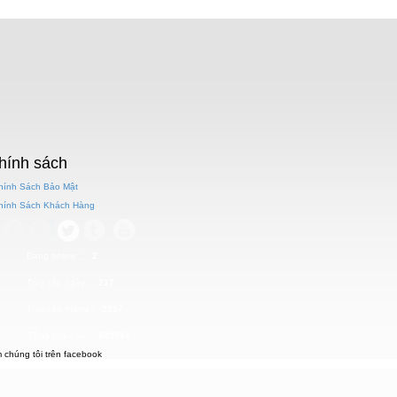
hính sách
Chính Sách Bảo Mật
Chính Sách Khách Hàng
Đang online
: 2
Truy cập ngày
: 217
Truy cập tháng
: 2257
Tổng truy cập
: 602761
 chúng tôi trên facebook