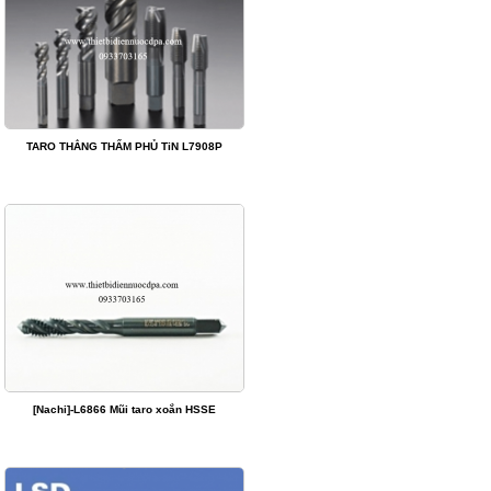
TARO THẲNG THẤM PHỦ TiN L7908P
[Nachi]-L6866 Mũi taro xoắn HSSE