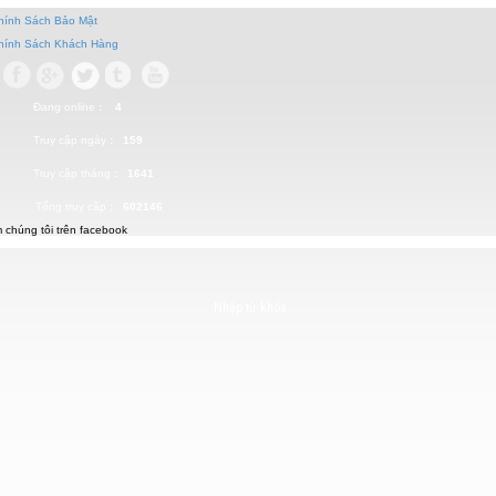
Chính Sách Bảo Mật
Chính Sách Khách Hàng
Đang online
: 4
Truy cập ngày
: 159
Truy cập tháng
: 1641
Tổng truy cập
: 602146
 chúng tôi trên facebook