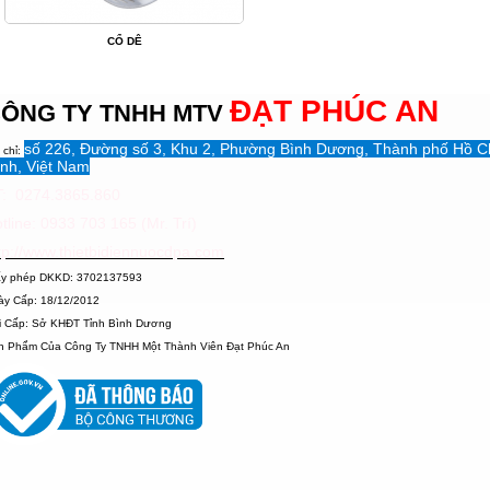
CỔ DÊ
ĐẠT PHÚC AN
ÔNG TY TNHH MTV
số 226, Đường số 3, Khu 2, Phường Bình Dương, Thành phố Hồ C
 chỉ:
nh, Việt Nam
: 0274.3865.860
tline: 0933 703 165 (Mr. Trí)
tp://www.thietbidiennuocdpa.com
ấy phép DKKD: 3702137593
ày Cấp: 18/12/2012
i Cấp: Sở KHĐT Tỉnh Bình Dương
n Phẩm Của Công Ty TNHH Một Thành Viên Đạt Phúc An