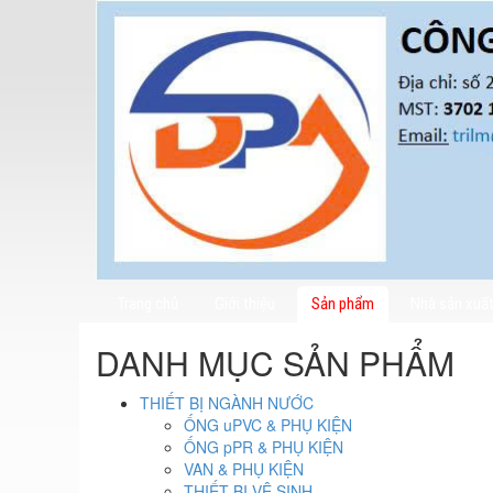
Trang chủ
Giới thiệu
Sản phẩm
Nhà sản xuấ
DANH MỤC SẢN PHẨM
THIẾT BỊ NGÀNH NƯỚC
ỐNG uPVC & PHỤ KIỆN
ỐNG pPR & PHỤ KIỆN
VAN & PHỤ KIỆN
THIẾT BỊ VÊ SINH