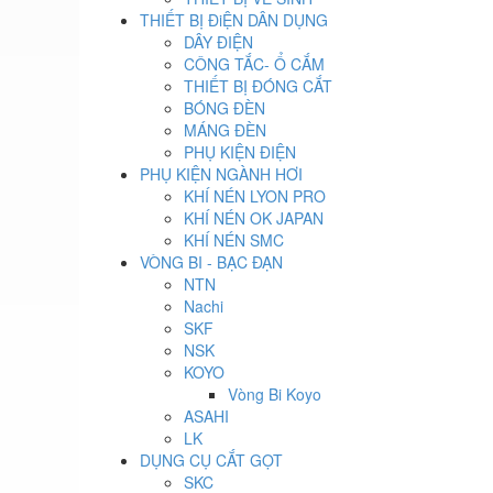
THIẾT BỊ ĐiỆN DÂN DỤNG
DÂY ĐIỆN
CÔNG TẮC- Ổ CẮM
THIẾT BỊ ĐÓNG CẮT
BÓNG ĐÈN
MÁNG ĐÈN
PHỤ KIỆN ĐIỆN
PHỤ KIỆN NGÀNH HƠI
KHÍ NÉN LYON PRO
KHÍ NÉN OK JAPAN
KHÍ NÉN SMC
VÒNG BI - BẠC ĐẠN
NTN
Nachi
SKF
NSK
KOYO
Vòng Bi Koyo
ASAHI
LK
DỤNG CỤ CẮT GỌT
SKC