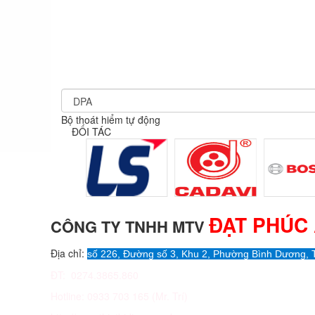
Bộ thoát hiểm tự động
ĐỐI TÁC
ĐẠT PHÚC
CÔNG TY TNHH MTV
Địa chỉ:
số 226, Đường số 3, Khu 2, Phường Bình Dương, 
ĐT: 0274.3865.860
Hotline: 0933 703 165 (Mr. Trí)