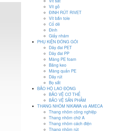
Vít sắt
Vít gỗ
ĐINH RÚT RIVET
Vít bắn tole
Cổ dê
Đinh
Giấy nhám
PHỤ KiỆN ĐÓNG GÓI
Dây đai PET
Dây đai PP
Màng PE foam
Băng keo
Màng quấn PE
Dây rút
Bọ sắt
BẢO HỘ LAO ĐỘNG
BẢO VỆ CƠ THỂ
BẢO VỆ SẢN PHẨM
THANG NHÔM NIKAWA và AMECA
Thang nhôm công nghiệp
Thang nhôm chữ A
Thang nhôm cách điện
Thang nhôm rút