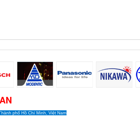
 AN
Thành phố Hồ Chí Minh, Việt Nam